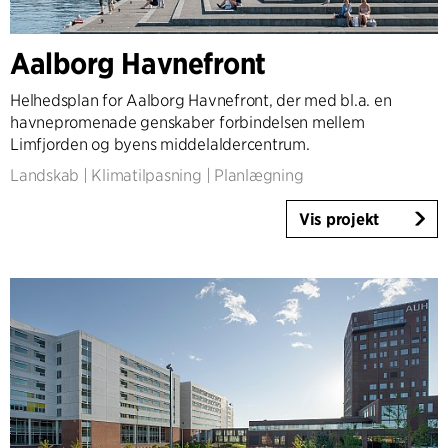
Land
Aalborg Havnefront
Danmark
Norge
Helhedsplan for Aalborg Havnefront, der med bl.a. en
Sverige
havnepromenade genskaber forbindelsen mellem
United Kingdom
Limfjorden og byens middelaldercentrum.
Tyskland
Landskab
|
Klimatilpasning
|
Planlægning
Andre
Vis projekt