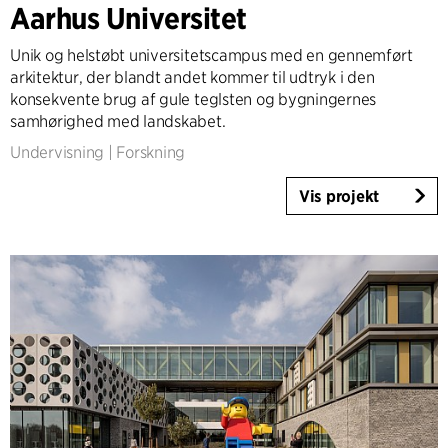
Aarhus Universitet
Højhuse
Industri
Unik og helstøbt universitetscampus med en gennemført
Infrastruktur
arkitektur, der blandt andet kommer til udtryk i den
Sport
konsekvente brug af gule teglsten og bygningernes
samhørighed med landskabet.
Boliger
Almene boliger
Undervisning
|
Forskning
Plejeboliger
Vis projekt
Villaer
Renovering & Transformation
Indretning
Landskab
Klimatilpasning
Planlægning
Product Design
Bygherrerådgivning
Workplace Design